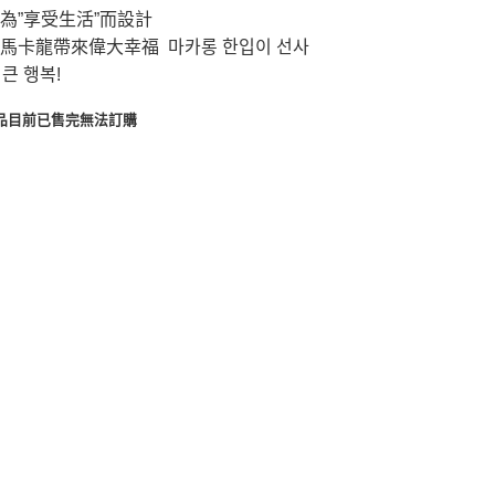
為”享受生活”而設計
馬卡龍帶來偉大幸福 마카롱 한입이 선사
 큰 행복!
品目前已售完無法訂購