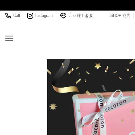
Skip
Call
Instagram
Line 線上客服
SHOP 商店
to
content