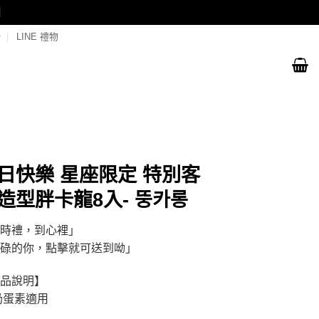
閉
LINE 禮物
日快樂 星座限定 特別客
造型胖卡龍8入- 뚱카롱
時禮，到心裡」
碌的你，點擊就可送到呦」
品說明】
奶蛋素適用