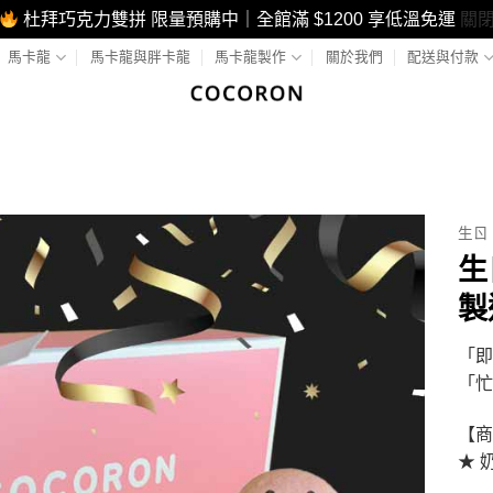
杜拜巧克力雙拼 限量預購中｜全館滿 $1200 享低溫免運
關
馬卡龍
馬卡龍與胖卡龍
馬卡龍製作
關於我們
配送與付款
生ㄖ
生
製
「即
「忙
【商
★ 