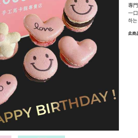
專門
一口
하는
此商