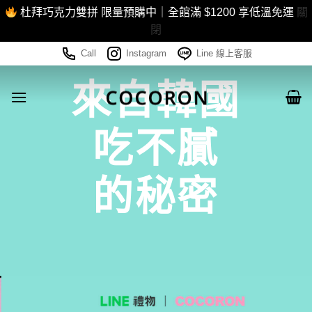
杜拜巧克力雙拼 限量預購中｜全館滿 $1200 享低溫免運
關
閉
Skip
Call
Instagram
Line 線上客服
to
來自韓國
content
吃不膩
的秘密