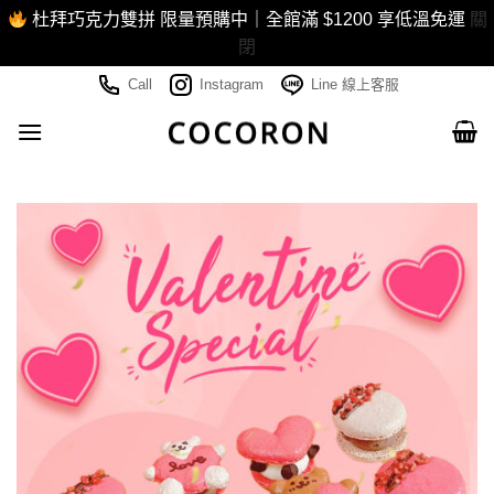
杜拜巧克力雙拼 限量預購中｜全館滿 $1200 享低溫免運
關
閉
Skip
Call
Instagram
Line 線上客服
to
content