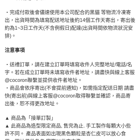
・完成付款後會儘速使用本公司配合的黑貓 等物流冷凍寄
出，出貨時間為填寫配送地址後約14個工作天寄出，寄出後
約為1~3日工作天(不含例假日)配達(出貨時間依物流狀況安
排)。
注意事項
・送禮訂單，請在建立訂單時填寫收件人完整地址/電話/名
字。若在成立訂單時未填寫收件者地址，請盡快與線上客服
@cocoron聯繫並提供收件者地址。
・商品會依序寄出(不會提前通知)，如需指定配送日期 請盡
快(寄出前)與線上客服@cocoron取得聯繫並確認，商品寄
出後，恕不得更改地址。
▲ 商品為「接單訂製」
▲ 此商品為造型限定商品, 售完為止. 手工製作每顆大小些
許不同。 產品表面如出現黑色顆粒是杏仁皮可以放心食