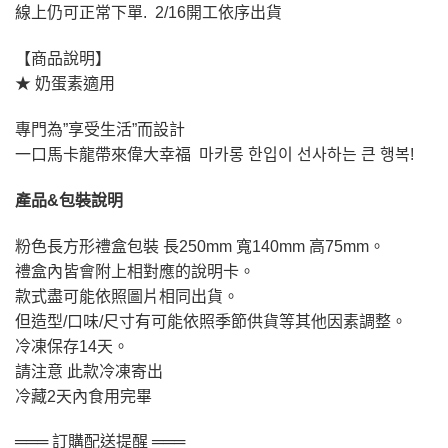
線上仍可正常下單. 2/16開工依序出貨
【商品說明】
★ 奶蛋素適用
專門為”享受生活”而設計
一口馬卡龍帶來偉大幸福 마카롱 한입이 선사하는 큰 행복!
產品&包裝說明
粉色長方形禮盒包裝 長250mm 寬140mm 高75mm。
禮盒內皆會附上相對應的說明卡。
款式盡可能依照圖片相同出貨。
但造型/口味/尺寸有可能依照季節供貨等其他因素調整。
冷凍保存14天。
請注意 此款冷凍寄出
冷藏2天內食用完畢
═══ 訂購配送提醒 ═══