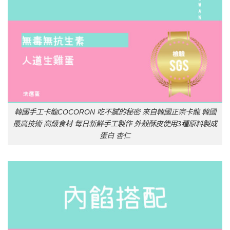
韓國手工卡龍COCORON 吃不膩的秘密 來自韓國正宗卡龍 韓國
最高技術 高級食材 每日新鮮手工製作 外殼酥皮使用3種原料製成
蛋白 杏仁