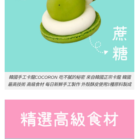
韓國手工卡龍COCORON 吃不膩的秘密 來自韓國正宗卡龍 韓國
最高技術 高級食材 每日新鮮手工製作 外殼酥皮使用3種原料製成