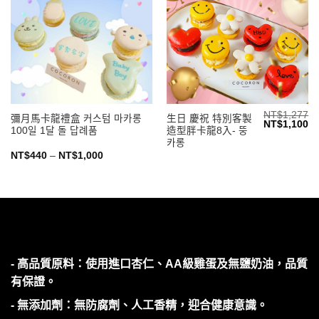
NT$
1,277
彌月馬卡龍禮盒 커스텀 마카롱
生日 慶祝 特別客製
原
目
NT$
1,100
100일 1달 돌 답례품
造型胖卡龍8入- 뚱
始
前
價
價
카롱
格：
格
價
NT$
440
–
NT$
1,000
NT$1,277。
N
格
範
圍：
NT$440
到
NT$1,000
- 高品質原料：使用進口杏仁、AA級雞蛋及無鹽奶油，品質
有保證。
- 無添加劑：無防腐劑、人工香精，迎合健康意識。