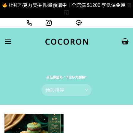
杜拜巧克力雙拼 限量預購中｜全館滿 $1200 享低溫免運
關
閉
Skip
Call
Instagram
Line 線上客服
to
content
商品標籤為 “卡達伊夫麵線”