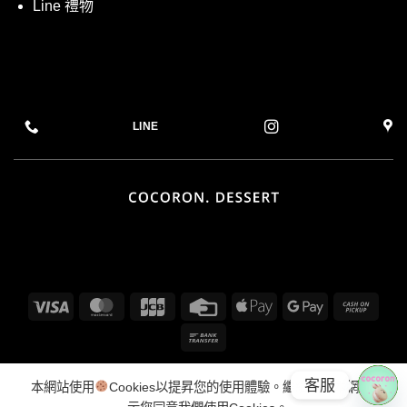
Line 禮物
LINE
Visa
MasterCard
JCB
Credit
Apple
Google
Cash
Card
Pay
Pay
on
Bank
Picku
Transfer
菜單
EMAIL
INSTAGRAM
LINE CALL 電話客服
LINE@ 文字客服
馬卡龍標示
隱私權保護 &
COOKIE 政策
退換貨政策
客服
本網站使用
Cookies以提昇您的使用體驗。繼續使用本網站表