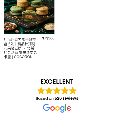
NT$
900
杜拜巧克力馬卡龍禮
盒 6入｜精品杜拜開
心果喀滋脆 ‧ 塔希
尼金芝麻 雙拼法式馬
卡龍 | COCORON
EXCELLENT
Based on
526 reviews