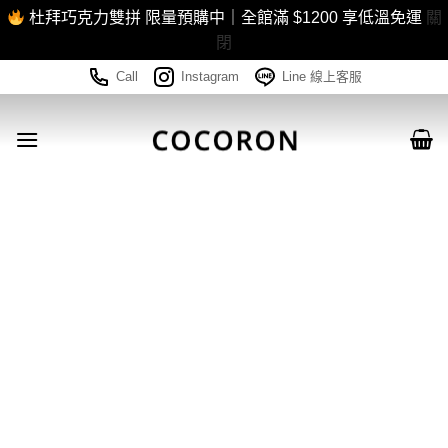
杜拜巧克力雙拼 限量預購中｜全館滿 $1200 享低溫免運
關
閉
Skip
Call
Instagram
Line 線上客服
to
content