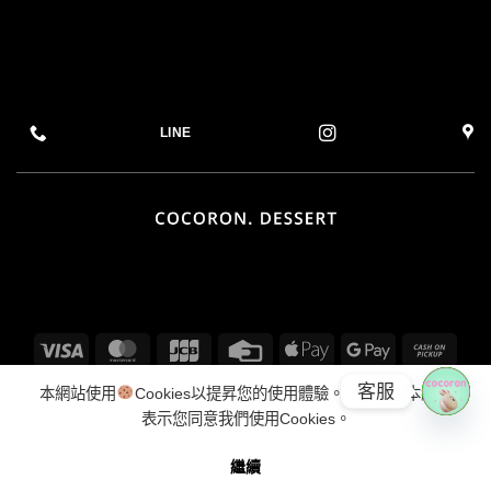
LINE
Visa
MasterCard
JCB
Credit
Apple
Google
Cash
Card
Pay
Pay
on
Bank
客服
本網站使用
Cookies以提昇您的使用體驗。繼續使用本網站
Picku
Transfer
表示您同意我們使用Cookies。
菜單
EMAIL
INSTAGRAM
LINE CALL 電話客服
LINE@ 文字客服
OPE
馬卡龍標示
隱私權保護 &
COOKIE 政策
退換貨政策
繼續
Copyright [2025] ©
COCORON. DESSERT
CHA